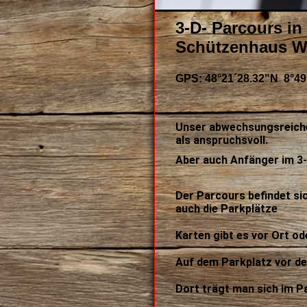
3-D- Parcours in
Schützenhaus We
GPS: 48°21´28.32"N 8°49
Unser abwechsungsreicher
als anspruchsvoll.
Aber auch Anfänger im 3
Der Parcours befindet si
auch die Parkplätze
Karten gibt es vor Ort od
Auf dem Parkplatz vor de
Dort trägt man sich im P