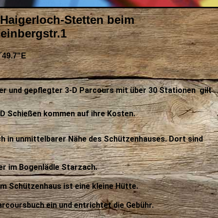
 Haigerloch-Stetten beim
inbergstr.1
´49.7"E
 und gepflegter 3-D Parcours mit über 30 Stationen gilt
-D Schießen kommen auf ihre Kosten.
ch in unmittelbarer Nähe des Schützenhauses. Dort sind
er im Bogenlädle Starzach.
m Schützenhaus ist eine kleine Hütte.
arcoursbuch ein und entrichtet die Gebühr.