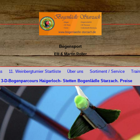
Bogensport
Elli & Martin Roller
as
11. Weinbergturnier Startliste
Über uns
Sortiment / Service
Trai
3-D-Bogenparcours Haigerloch- Stetten Bogenlädle Starzach. Preise