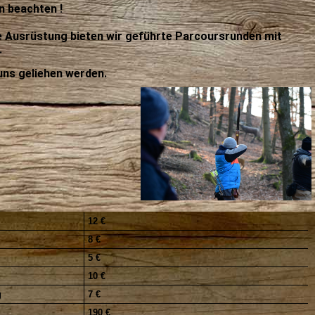
n beachten !
 Ausrüstung bieten wir geführte Parcoursrunden mit
.
uns geliehen werden.
12 €
8 €
5 €
10 €
g
7 €
190 €