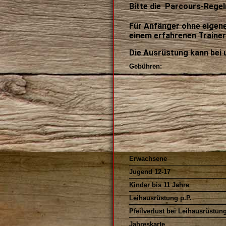
Bitte die Parcours-Regel
Für Anfänger ohne eigene
einem erfahrenen Trainer
Die Ausrüstung kann bei 
Gebühren:
Erwachsene
Jugend 12-17
Kinder bis 11 Jahre
Leihausrüstung p.P.
Pfeilverlust bei Leihausrüstun
Jahreskarte