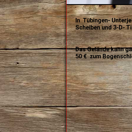
In Tübingen- Unterje
Scheiben und
3-D- Ti
Das Gelände kann ga
50 € zum Bogenschi