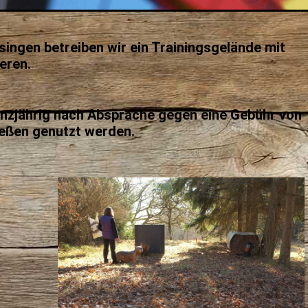
singen betreiben wir ein Trainingsgelände mit
eren.
nzjährig nach Absprache gegen eine Gebühr von
eßen genutzt werden.