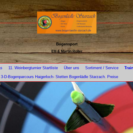
Bogensport
Elli & Martin Roller
as
11. Weinbergturnier Startliste
Über uns
Sortiment / Service
Trai
3-D-Bogenparcours Haigerloch- Stetten Bogenlädle Starzach. Preise